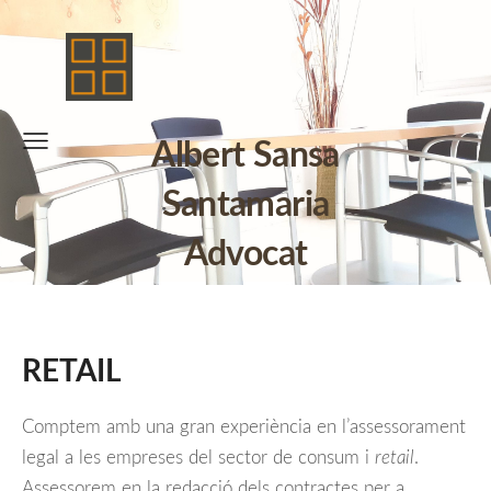
Albert Sansa
Santamaria
Advocat
RETAIL
Comptem amb una gran experiència en l’assessorament
legal a les empreses del sector de consum i
retail
.
Assessorem en la redacció dels contractes per a