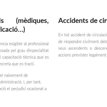
als (mèdiques,
Accidents de cir
ficació…)
En tot accident de circula
de respondre civilment dels 
ència exigible al professional
seus ascendents o descend
sada pel grau d’especialitat
accions previstes legalment
 i capacitació tècnica que es
creta que es tracti.
 el naixement de
administració, i, per tant,
ció el perjudici ocasionat a