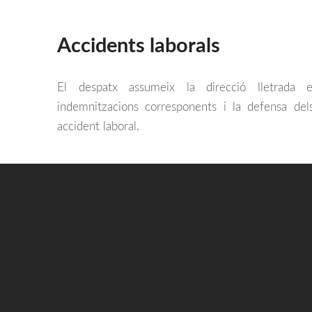
Accidents laborals
El despatx assumeix la direcció lletrada 
indemnitzacions corresponents i la defensa del
accident laboral.