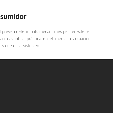
nsumidor
al preveu determinats mecanismes per fer valer els
ari davant la pràctica en el mercat d’actuacions
ets que els assisteixen
.