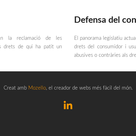
Defensa del co
en la reclamació de les
El panorama legislatiu actu
s drets de qui ha patit un
drets del consumidor i usu
abusives o contràries als dr
Creat amb
Mozello
, el creador de webs més fàcil del món.