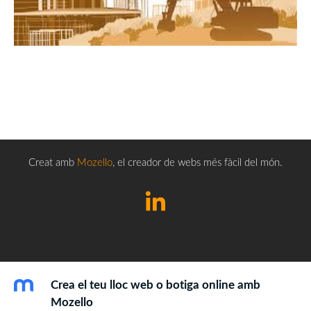
Creat amb
Mozello
, el creador de webs més fàcil del món.
Crea el teu lloc web o botiga online amb
Mozello