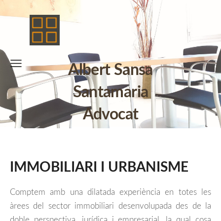
Albert Sansa
Santamaria
Advocat
IMMOBILIARI I URBANISME
Comptem amb una dilatada experiència en totes les
àrees del sector immobiliari desenvolupada des de la
doble perspectiva, jurídica i empresarial, la qual cosa